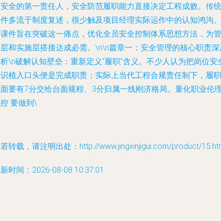
目安全的第一责任人，安全防范履职能力直接决定工程成败。传
课件多流于制度复述，很少触及项目经理实际运作中的认知鸿沟
本课件旨在突破这一痛点，优化全员安全控制体系思想方法，为
层和实施层搭接达成必需。\n\n篇章一：安全管理的核心职责深
析\n破解认知壁垒：重新定义“履职”含义。不少人认为把岗位安
意识植入口头便是完成职责；实际上当代工程合规责任制下，履
层面要有7分交给台面规程、3分归属一线刚济格局。量化职业伦
控 要做到\
若转载，请注明出处：http://www.jingxinjigui.com/product/15.ht
新时间：2026-08-08 10:37:01