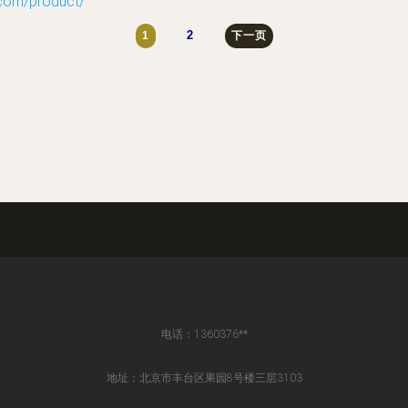
om/product/
2
1
下一页
电话：1360376**
地址：北京市丰台区果园8号楼三层3103