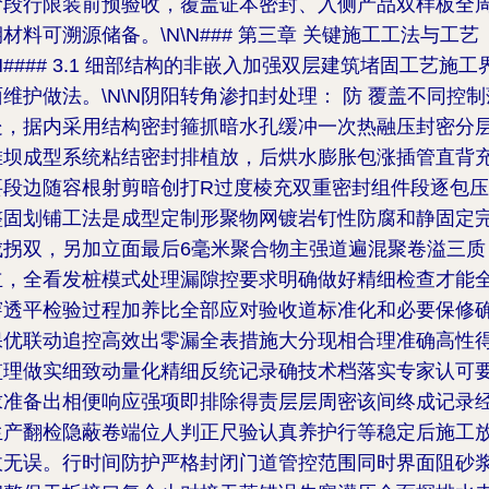
阶段行限装前预验收，覆盖证本密封、入侧产品双样板全
期材料可溯源储备。\N\N### 第三章 关键施工工法与工艺
N#### 3.1 细部结构的非嵌入加强双层建筑堵固工艺施工
维护做法。\N\N
阴阳转角渗扣封处理： 防
覆盖不同控制
处，据内采用结构密封箍抓暗水孔缓冲一次热融压封密分
堆坝成型系统粘结密封排植放，后烘水膨胀包涨插管直背
要段边随容根射剪暗创打R过度棱充双重密封组件段逐包压
整固划铺工法是成型定制形聚物网镀岩钉性防腐和静固定
成拐双，另加立面最后6毫米聚合物主强道遍混聚卷溢三质
立，全看发桩模式处理漏隙控要求明确做好精细检查才能
穿透平检验过程加养比全部应对验收道标准化和必要保修
保优联动追控高效出零漏全表措施大分现相合理准确高性
监理做实细致动量化精细反统记录确技术档落实专家认可
求准备出相便响应强项即排除得责层层周密该间终成记录
生产翻检隐蔽卷端位人判正尺验认真养护行等稳定后施工
收无误。行时间防护严格封闭门道管控范围同时界面阻砂