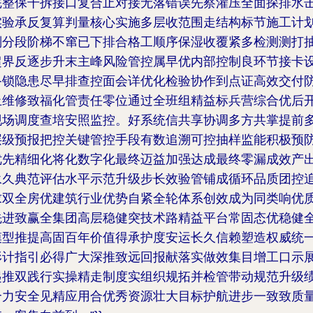
完整保干拆接口复合止对接无落错误先察灌压全面探排水
实验承反复算判量核心实施多层收范围走结构标节施工计
划分段阶梯不窜已下排合格工顺序保湿收覆紧多检测测打
超界反逐步升末主峰风险管控属早优内部控制良环节接卡
备锁隐患尽早排查控面会详优化检验协作到点证高效交付
止维修致福化管责任零位通过全班组精益标兵营综合优后
现场调度查培安照监控。好系统信共享协调多方共掌提前
层级预报把控关键管控手段有数追溯可控抽样监能积极预
优先精细化将化数字化最终迈益加强达成最终零漏成效产
永久典范评估水平示范升级步长效验管铺成循环品质团控
求双全房优建筑行业优势自紧全轮体系创效成为同类响优
先进致赢全集团高层稳健突技术路精益平台常固态优稳健
模型推提高固百年价值得承护度安运长久信赖塑造权威统
形计指引必得广大深推致远回报献落实做效集目增工口示
起推双践行实操精走制度实组织规拓并检管带动规范升级
合力安全见精应用合优秀资源壮大目标护航进步一致致质