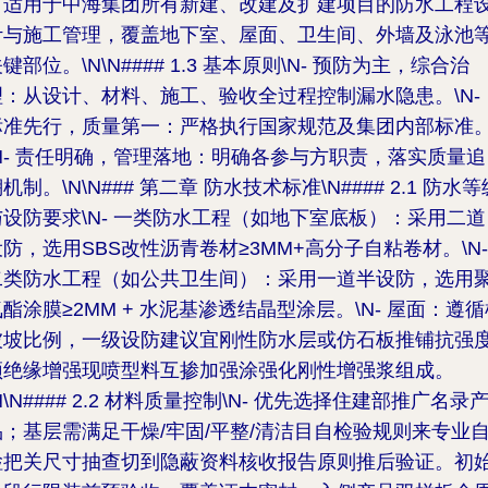
引适用于中海集团所有新建、改建及扩建项目的防水工程
计与施工管理，覆盖地下室、屋面、卫生间、外墙及泳池
键部位。\N\N#### 1.3 基本原则\N-
预防为主，综合治
理
：从设计、材料、施工、验收全过程控制漏水隐患。\N-
标准先行，质量第一
：严格执行国家规范及集团内部标准
N-
责任明确，管理落地
：明确各参与方职责，落实质量追
机制。\N\N### 第二章 防水技术标准\N#### 2.1 防水等
设防要求\N-
一类防水工程
（如地下室底板）：采用二道
设防，选用SBS改性沥青卷材≥3MM+高分子自粘卷材。\N-
二类防水工程
（如公共卫生间）：采用一道半设防，选用
酯涂膜≥2MM + 水泥基渗透结晶型涂层。\N-
屋面
：遵循
被坡比例，一级设防建议宜刚性防水层或仿石板推铺抗强
顶绝缘增强现喷型料互掺加强涂强化刚性增强浆组成。
N\N#### 2.2 材料质量控制\N- 优先选择住建部推广名录
品；基层需满足
干燥/牢固/平整/清洁
目自检验规则来专业
检把关尺寸抽查切到隐蔽资料核收报告原则推后验证。初